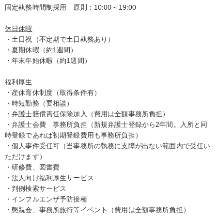
固定執務時間制採用 原則：10:00～19:00
休日休暇
・土日祝（不定期で土日執務あり）
・夏期休暇（約1週間）
・年末年始休暇（約1週間）
福利厚生
・産休育休制度（取得条件有）
・時短勤務（要相談）
・弁護士賠償責任保険加入（費用は全額事務所負担）
・弁護士会費 事務所負担（新規弁護士登録から2年間。入所と同
時登録であれば初期登録費用も事務所負担）
・個人事件受任可（当事務所の執務に支障が出ない範囲内で受任い
ただけます）
・研修費、図書費
・法人向け福利厚生サービス
・判例検索サービス
・インフルエンザ予防接種
・懇親会、事務所旅行等イベント（費用は全額事務所負担）