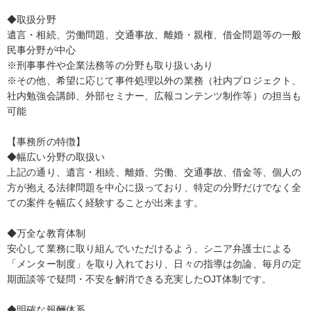
◆取扱分野
遺言・相続、労働問題、交通事故、離婚・親権、借金問題等の一般
民事分野が中心
※刑事事件や企業法務等の分野も取り扱いあり
※その他、希望に応じて事件処理以外の業務（社内プロジェクト、
社内勉強会講師、外部セミナー、広報コンテンツ制作等）の担当も
可能
【事務所の特徴】
◆幅広い分野の取扱い
上記の通り、遺言・相続、離婚、労働、交通事故、借金等、個人の
方が抱える法律問題を中心に扱っており、特定の分野だけでなく全
ての案件を幅広く経験することが出来ます。
◆万全な教育体制
安心して業務に取り組んでいただけるよう、シニア弁護士による
「メンター制度」を取り入れており、日々の指導は勿論、毎月の定
期面談等で疑問・不安を解消できる充実したOJT体制です。
◆明確な報酬体系