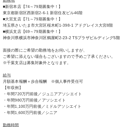
勤務地
■新宿本店【74～79期募集中！】
東京都新宿区西新宿2-6-1 新宿住友ビル46階
■大宮支店【71～79期募集中！】
埼玉県さいたま市大宮区桜木町1-398-1 アドグレイス大宮8階
■横浜支店【69～79期募集中！】
神奈川県横浜市神奈川区鶴屋町2-23-2 TSプラザビルディング5階
面接の際にご希望の勤務地をお伺いしますが、
ご希望に添えない場合もございますので予めご了承ください。
※千葉支店は募集対象外となります。
給与
月額基本報酬＋歩合報酬 ※個人事件受任可
【年収例】
・年間720万円前後／ジュニアアソシエイト
・年間980万円前後／アソシエイト
・年間1,100万円前後／ミドルアソシエイト
・年間1,600万円前後／シニア
勤務時間