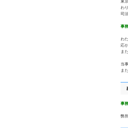
東
わ
司
事
わ
応
ま
当
ま
事
弊