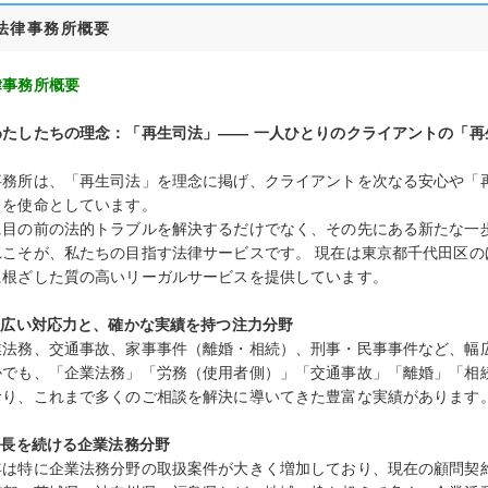
法律事務所概要
律事務所概要
わたしたちの理念：「再生司法」―― 一人ひとりのクライアントの「再
】
事務所は、「再生司法」を理念に掲げ、クライアントを次なる安心や「
とを使命としています。
に目の前の法的トラブルを解決するだけでなく、その先にある新たな一
れこそが、私たちの目指す法律サービスです。 現在は東京都千代田区の
に根ざした質の高いリーガルサービスを提供しています。
 幅広い対応力と、確かな実績を持つ注力分野
業法務、交通事故、家事事件（離婚・相続）、刑事・民事事件など、幅
かでも、「企業法務」「労務（使用者側）」「交通事故」「離婚」「相
おり、これまで多くのご相談を解決に導いてきた豊富な実績があります
成長を続ける企業法務分野
年は特に企業法務分野の取扱案件が大きく増加しており、現在の顧問契約