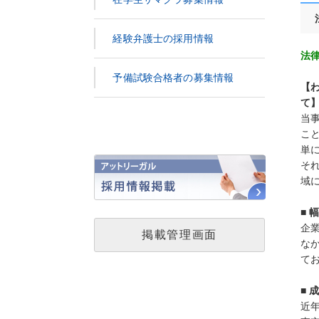
経験弁護士の採用情報
法
予備試験合格者の募集情報
【
て
当
こ
単
そ
域
■
企
掲載管理画面
な
て
■ 
近