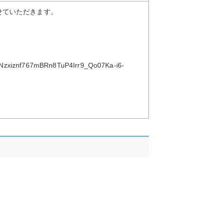
せていただきます。
uHNzxiznf767mBRn8TuP4Irr9_Qo07Ka-i6-