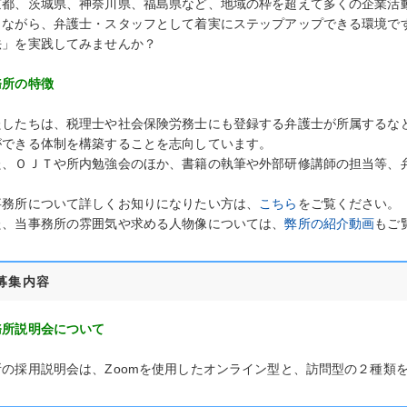
京都、茨城県、神奈川県、福島県など、地域の枠を超えて多くの企業活
りながら、弁護士・スタッフとして着実にステップアップできる環境で
法」を実践してみませんか？
務所の特徴
たしたちは、税理士や社会保険労務士にも登録する弁護士が所属するな
ができる体制を構築することを志向しています。
た、ＯＪＴや所内勉強会のほか、書籍の執筆や外部研修講師の担当等、
事務所について詳しくお知りになりたい方は、
こちら
をご覧ください。
た、当事務所の雰囲気や求める人物像については、
弊所の紹介動画
もご
募集内容
務所説明会について
所の採用説明会は、Zoomを使用したオンライン型と、訪問型の２種類