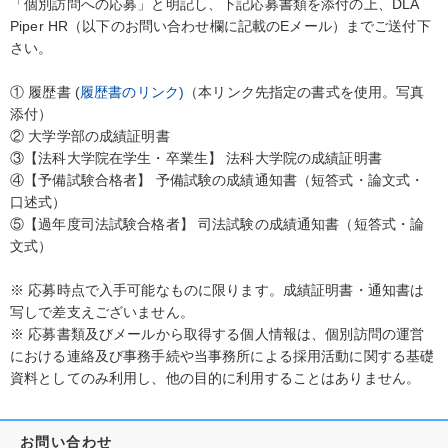
「個別訪問への応募」と明記し、下記応募書類を添付の上、DLA
Piper HR（以下のお問い合わせ欄に記載のEメール）までご送付下
さい。
① 履歴書 (
履歴書のリンク)
（本リンク先指定の書式を使用。写真
添付）
② 大学学部の成績証明書
③【法科大学院在学生・卒業生】 法科大学院の成績証明書
④【予備試験合格者】 予備試験の成績通知書（短答式・論文式・
口述式）
⑤【過年度司法試験合格者】 司法試験の成績通知書（短答式・論
文式）
※ 応募時点で入手可能なものに限ります。成績証明書・通知書は
写しで差支えございません。
※ 応募書類及びメールから取得する個人情報は、個別訪問の運営
における連絡及び事務手続や当事務所による採用活動に関する基礎
資料としてのみ利用し、他の目的に利用することはありません。
お問い合わせ