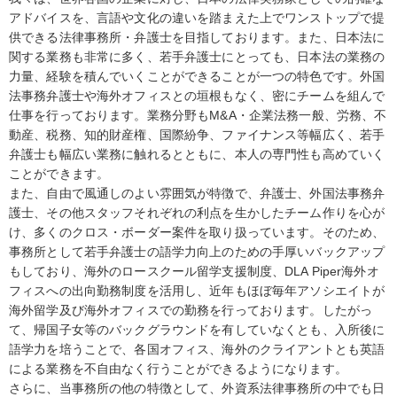
アドバイスを、言語や文化の違いを踏まえた上でワンストップで提
供できる法律事務所・弁護士を目指しております。また、日本法に
関する業務も非常に多く、若手弁護士にとっても、日本法の業務の
力量、経験を積んでいくことができることが一つの特色です。外国
法事務弁護士や海外オフィスとの垣根もなく、密にチームを組んで
仕事を行っております。業務分野もM&A・企業法務一般、労務、不
動産、税務、知的財産権、国際紛争、ファイナンス等幅広く、若手
弁護士も幅広い業務に触れるとともに、本人の専門性も高めていく
ことができます。
また、自由で風通しのよい雰囲気が特徴で、弁護士、外国法事務弁
護士、その他スタッフそれぞれの利点を生かしたチーム作りを心が
け、多くのクロス・ボーダー案件を取り扱っています。そのため、
事務所として若手弁護士の語学力向上のための手厚いバックアップ
もしており、海外のロースクール留学支援制度、DLA Piper海外オ
フィスへの出向勤務制度を活用し、近年もほぼ毎年アソシエイトが
海外留学及び海外オフィスでの勤務を行っております。したがっ
て、帰国子女等のバックグラウンドを有していなくとも、入所後に
語学力を培うことで、各国オフィス、海外のクライアントとも英語
による業務を不自由なく行うことができるようになります。
さらに、当事務所の他の特徴として、外資系法律事務所の中でも日