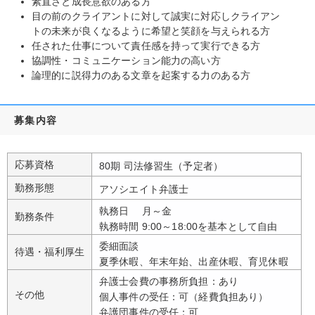
素直さと成長意欲のある方
目の前のクライアントに対して誠実に対応しクライアン
トの未来が良くなるように希望と笑顔を与えられる方
任された仕事について責任感を持って実行できる方
協調性・コミュニケーション能力の高い方
論理的に説得力のある文章を起案する力のある方
募集内容
応募資格
80期 司法修習生（予定者）
勤務形態
アソシエイト弁護士
執務日 月～金
勤務条件
執務時間 9:00～18:00を基本として自由
委細面談
待遇・福利厚生
夏季休暇、年末年始、出産休暇、育児休暇
弁護士会費の事務所負担：あり
その他
個人事件の受任：可（経費負担あり）
弁護団事件の受任：可