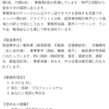
期1名、74期1名）、事務員5名が所属しています。神戸三宮駅から
徒歩５分の場所にあります。
事務所名のウィンクルムはラテン語でキズナを意味する言葉です。
メンバー間の絆、クライアントとの絆、経営者仲間や神戸という地
域との絆と大切にしており、事務所会議、案件ミーティング、ラン
チ会、勉強会などを通じて絆を深めています。
【取扱事件】
取扱事件は一般民事（損害賠償、不動産、交通事故等）、労働事件
（主に会社側）、家事事件（相続、離婚、親子）、破産案件等多岐
にわたっています。特に相続（相続対策、遺言、遺産分割、遺留
分、家族信託等）、事業承継・Ｍ＆Ａ、中小企業法務労務に力を入
れています。
【事務所理念】
キズナを力に
安心・信頼・プロフェッショナル
あなたに笑顔と幸せを
【求める人物像】