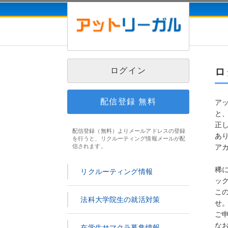
ログイン
ロ
配信登録
無料
ア
と
正
配信登録（無料）よりメールアドレスの登録
あ
を行うと、リクルーティング情報メールが配
信されます。
ア
稀
リクルーティング情報
ッ
こ
法科大学院生の就活対策
せ
ご
な
在学生サマクラ募集情報