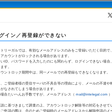
グイン／再登録ができない
ットリーガルでは、有効なメールアドレスのみをご登録いただく目的で
、アカウントがロックされる場合があります。
しいID、パスワードを入力したのにも関わらず、ログインできない場合
ります。
カウントロック期間中は、同一メールでの再登録もできなくなります。
に、ご登録者様の受信サーバの不具合等の理由により、メールの不達や
クがなされてしまう場合があります。
の場合たいへんお手数ですが、メールアドレス（
mail@intelegal.com
）
。
申請に基づきまして調査の上、アカウントロック解除等の対応をさせて
おご申請の際は、念のためご登録時のメールアドレスから解除申請のメ